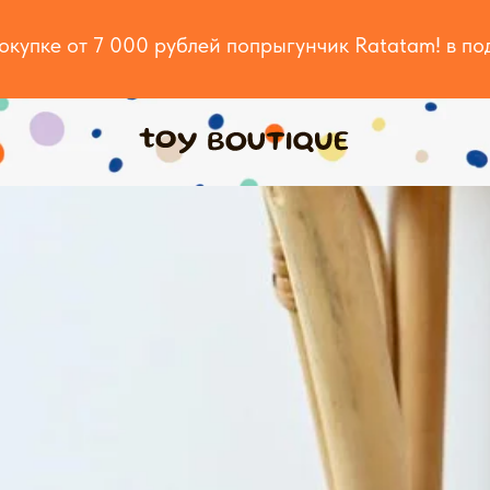
окупке от 7 000 рублей попрыгунчик Ratatam! в по