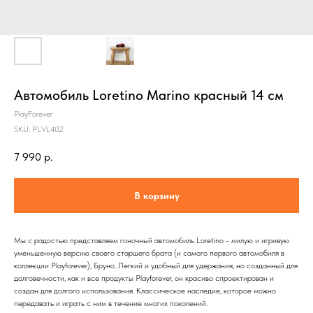
Автомобиль Loretino Marino красный 14 см
PlayForever
SKU:
PLVL402
7 990
р.
В корзину
Мы с радостью представляем гоночный автомобиль Loretino - милую и игривую
уменьшенную версию своего старшего брата (и самого первого автомобиля в
коллекции Playforever), Бруно. Легкий и удобный для удержания, но созданный для
долговечности, как и все продукты Playforever, он красиво спроектирован и
создан для долгого использования. Классическое наследие, которое можно
передавать и играть с ним в течение многих поколений.