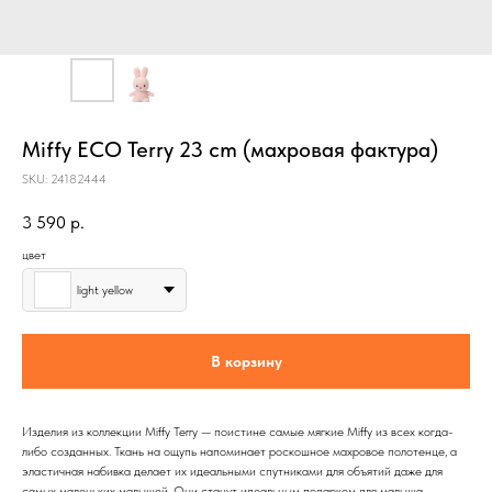
Miffy ECO Terry 23 cm (махровая фактура)
SKU:
24182444
3 590
р.
цвет
light yellow
В корзину
Изделия из коллекции Miffy Terry — поистине самые мягкие Miffy из всех когда-
либо созданных. Ткань на ощупь напоминает роскошное махровое полотенце, а
эластичная набивка делает их идеальными спутниками для объятий даже для
самых маленьких малышей. Они станут идеальным подарком для малыша.