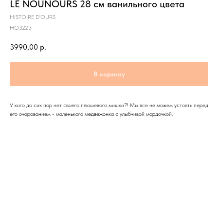
LE NOUNOURS 28 см ванильного цвета
HISTOIRE D'OURS
HO3223
3990,00
р.
В корзину
У кого до сих пор нет своего плюшевого мишки?! Мы все не можем устоять перед
его очарованием - маленького медвежонка с улыбчивой мордочкой.