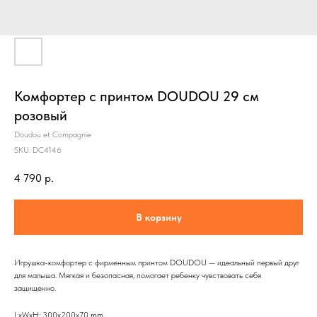
Комфортер с принтом DOUDOU 29 см
розовый
Doudou et Compagnie
SKU:
DC4146
4 790
р.
В корзину
Игрушка-комфортер с фирменным принтом DOUDOU — идеальный первый друг
для малыша. Мягкая и безопасная, помогает ребенку чувствовать себя
защищенно.
LxWxH: 300x200x70 mm