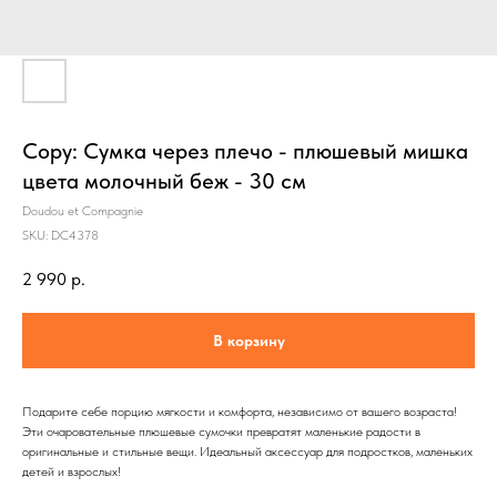
Copy: Сумка через плечо - плюшевый мишка
цвета молочный беж - 30 см
Doudou et Compagnie
SKU:
DC4378
2 990
р.
В корзину
Подарите себе порцию мягкости и комфорта, независимо от вашего возраста!
Эти очаровательные плюшевые сумочки превратят маленькие радости в
оригинальные и стильные вещи. Идеальный аксессуар для подростков, маленьких
детей и взрослых!